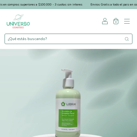
 en compras superiores a $100.000 - 3 cuotas sin interes
Envios Gratis a todo el pais en comp
0