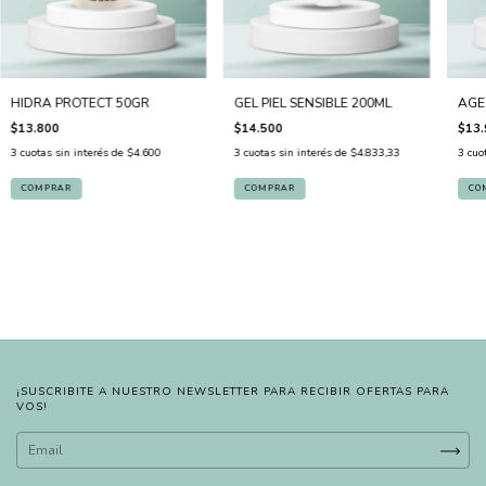
HIDRA PROTECT 50GR
GEL PIEL SENSIBLE 200ML
AGE
$13.800
$14.500
$13.
3
cuotas sin interés de
$4.600
3
cuotas sin interés de
$4.833,33
3
cuo
¡SUSCRIBITE A NUESTRO NEWSLETTER PARA RECIBIR OFERTAS PARA
VOS!