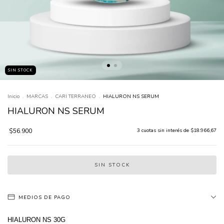
SIN STOCK
Inicio
.
MARCAS
.
CARI TERRANEO
.
HIALURON NS SERUM
HIALURON NS SERUM
$56.900
3
cuotas sin interés de
$18.966,67
MEDIOS DE PAGO
HIALURON NS 30G