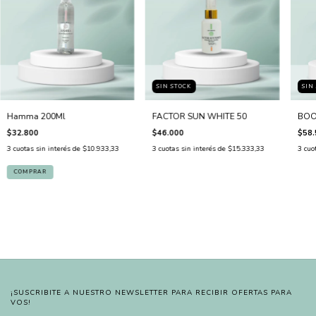
SIN STOCK
SIN
Hamma 200Ml
FACTOR SUN WHITE 50
BOO
$32.800
$46.000
$58.
3
cuotas sin interés de
$10.933,33
3
cuotas sin interés de
$15.333,33
3
cuo
¡SUSCRIBITE A NUESTRO NEWSLETTER PARA RECIBIR OFERTAS PARA
VOS!