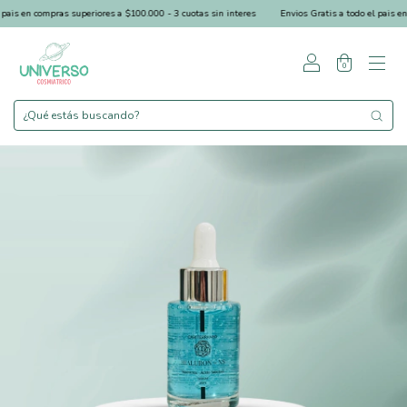
ais en compras superiores a $100.000 - 3 cuotas sin interes
Envios Gratis a todo el pais en 
0