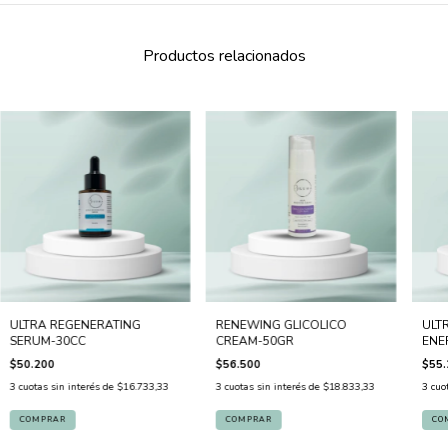
Productos relacionados
ULTRA REGENERATING
RENEWING GLICOLICO
ULT
SERUM-30CC
CREAM-50GR
ENE
$50.200
$56.500
$55.
3
cuotas sin interés de
$16.733,33
3
cuotas sin interés de
$18.833,33
3
cuo