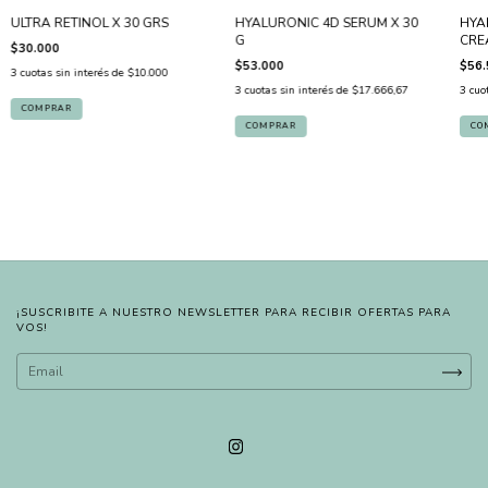
ULTRA RETINOL X 30 GRS
HYALURONIC 4D SERUM X 30
HYA
G
CRE
$30.000
$53.000
$56.
3
cuotas sin interés de
$10.000
3
cuotas sin interés de
$17.666,67
3
cuo
¡SUSCRIBITE A NUESTRO NEWSLETTER PARA RECIBIR OFERTAS PARA
VOS!