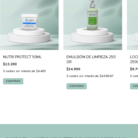
NUTRI PROTECT 50ML
EMULSIÓN DE LIMPIEZA 250
LOC
GR
250
$13.200
$14.900
$9.7
3
cuotas sin interés de
$4.400
3
cuotas sin interés de
$4.966,67
3
cuo