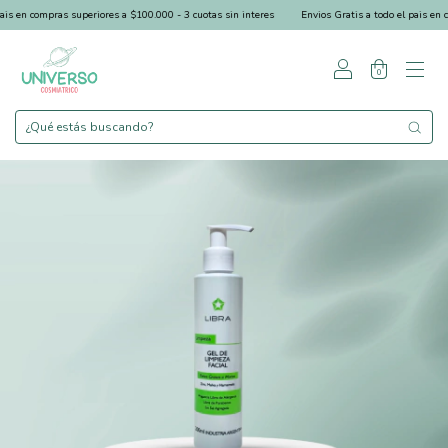
 en compras superiores a $100.000 - 3 cuotas sin interes
Envios Gratis a todo el pais en com
0