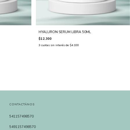
HYALURON SERUM LIBRA 50ML
$12.300
3
cuotas sin interés de
$4.100
CONTACTÁNOS
541157498570
5491157498570