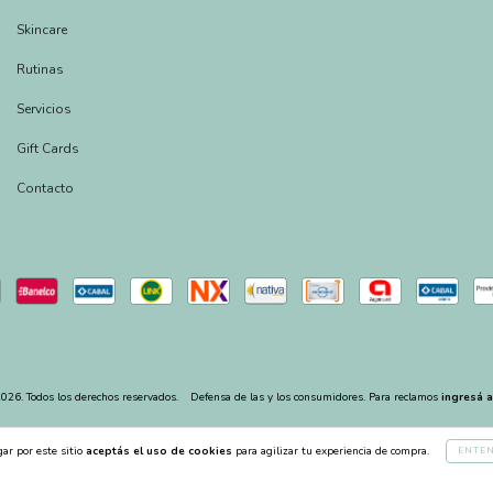
Skincare
Rutinas
Servicios
Gift Cards
Contacto
026. Todos los derechos reservados.
Defensa de las y los consumidores. Para reclamos
ingresá a
ar por este sitio
aceptás el uso de cookies
para agilizar tu experiencia de compra.
ENTE