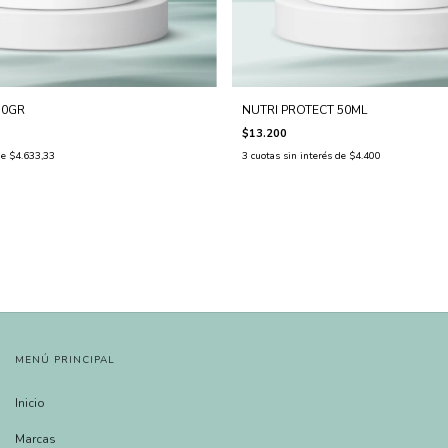
50GR
NUTRI PROTECT 50ML
$13.200
de
$4.633,33
3
cuotas sin interés de
$4.400
MENÚ PRINCIPAL
Inicio
Marcas