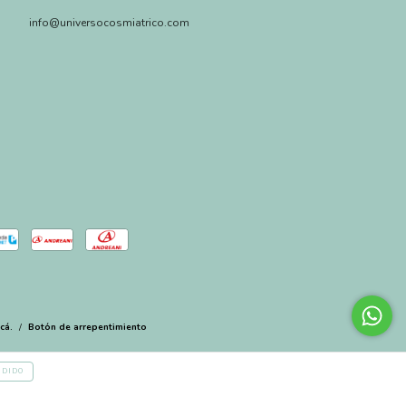
info@universocosmiatrico.com
cá.
/
Botón de arrepentimiento
NDIDO