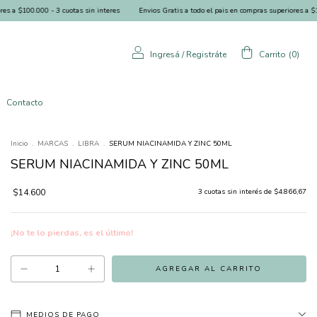
.000 - 3 cuotas sin interes
Envios Gratis a todo el pais en compras superiores a $100.000 - 
Ingresá
/
Registráte
Carrito
(
0
)
Contacto
Inicio
.
MARCAS
.
LIBRA
.
SERUM NIACINAMIDA Y ZINC 50ML
SERUM NIACINAMIDA Y ZINC 50ML
$14.600
3
cuotas sin interés de
$4.866,67
¡No te lo pierdas, es el último!
MEDIOS DE PAGO